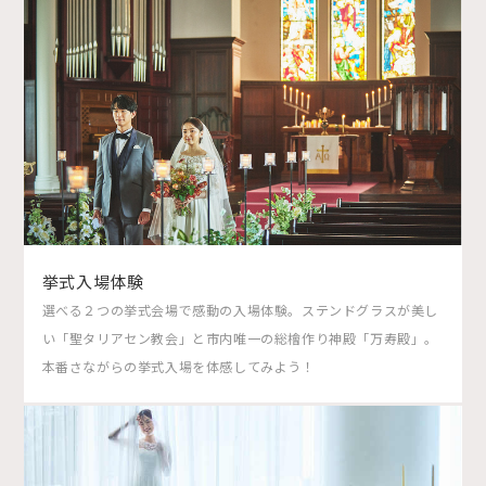
挙式入場体験
選べる２つの挙式会場で感動の入場体験。ステンドグラスが美し
い「聖タリアセン教会」と市内唯一の総檜作り神殿「万寿殿」。
本番さながらの挙式入場を体感してみよう！