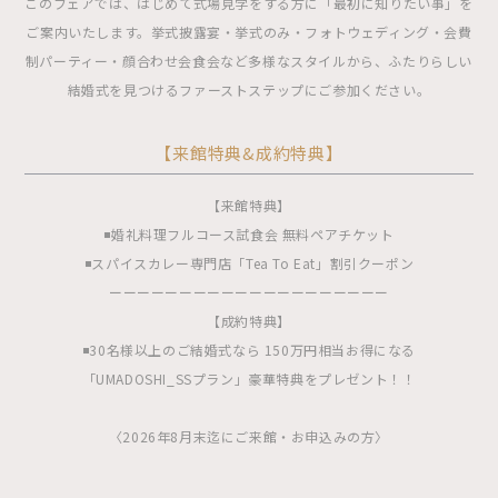
このフェアでは、はじめて式場見学をする方に「最初に知りたい事」を
ご案内いたします。挙式披露宴・挙式のみ・フォトウェディング・会費
制パーティー・顔合わせ会食会など多様なスタイルから、ふたりらしい
結婚式を見つけるファーストステップにご参加ください。
【来館特典&成約特典】
【来館特典】
◾️婚礼料理フルコース試食会 無料ペアチケット
◾️スパイスカレー専門店「Tea To Eat」割引クーポン
ーーーーーーーーーーーーーーーーーーーー
【成約特典】
◾️30名様以上のご結婚式なら 150万円相当お得になる
「UMADOSHI_SSプラン」豪華特典をプレゼント！！
〈2026年8月末迄にご来館・お申込みの方〉