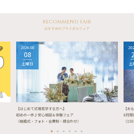
RECOMMEND FAIR
おすすめのブライダルフェア
2026.08
202
08
土曜日
土
【はじめて式場見学する方へ】
【お
初めの一歩♪安心相談＆体験フェア
8月
〈結婚式・フォト・会費制・顔合わせ〉
〈15