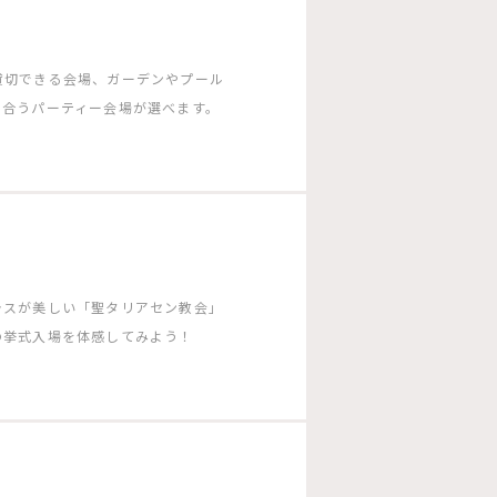
貸切できる会場、ガーデンやプール
に合うパーティー会場が選べます。
ラスが美しい「聖タリアセン教会」
の挙式入場を体感してみよう！