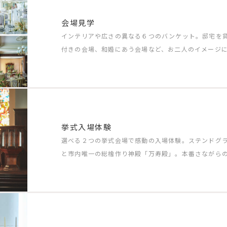
会場見学
インテリアや広さの異なる６つのバンケット。邸宅を
付きの会場、和婚にあう会場など、お二人のイメージ
挙式入場体験
選べる２つの挙式会場で感動の入場体験。ステンドグ
と市内唯一の総檜作り神殿「万寿殿」。本番さながら