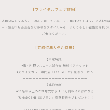
【ブライダルフェア詳細】
て式場見学をする方に「最初に知りたい事」をご案内いたします。挙式披露
ィー・顔合わせ会食会など多様なスタイルから、ふたりらしい結婚式を見つ
ご参加ください。
【来館特典&成約特典】
【来館特典】
◾️婚礼料理フルコース試食会 無料ペアチケット
◾️スパイスカレー専門店「Tea To Eat」割引クーポン
ーーーーーーーーーーーーーーーーーーーー
【成約特典】
◾️30名様以上のご結婚式なら 150万円相当お得になる
「UMADOSHI_SSプラン」豪華特典をプレゼント！！